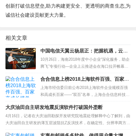
创新打破信息壁垒,助力构建更安全、更透明的商查生态,为
诚信社会建设贡献更大力量。
相关文章
中国电信天翼云杨居正：把握机遇，云计
算助力中小企业转型
10月26日，海南2018年度中小企业“深化服务，助企
腾飞”专项行动—企业上云推进会在海口拉开帷幕。
在本次推进会中，中国电信云计算分公司市场部总
合合信息上榜2018上海软件百强、百家高
经理杨居正发表...
成长榜单
上海市经信委日前公布2018上海软件企业规模百强
和高成长百家——“双百”名单，上海合合信息科技发
展有限公司（以下简称“合合信息&rdq...
大庆油田自主研发地震反演软件打破国外垄断
4月16日，记者在大庆油田勘探开发研究院地震处理解释中心了解到，由
大庆油田自主研发的薄互层波阻抗Z反演技术，在确定性、分辨率两方面
均大大优于国内外当前现有技术。 这一技术的推出，打破了欧...
实惠包邮拼多多软件，使得用户量大增，