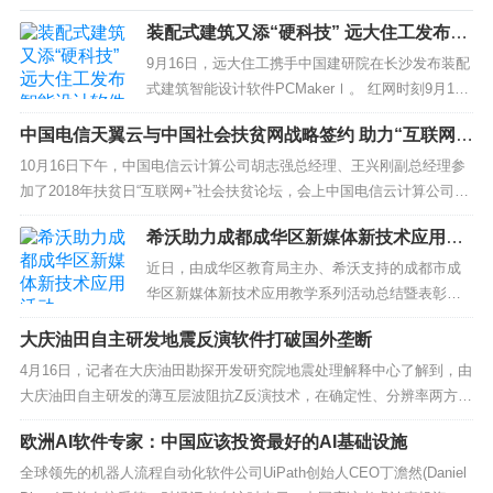
装配式建筑又添“硬科技” 远大住工发布智
能设计软件
9月16日，远大住工携手中国建研院在长沙发布装配
式建筑智能设计软件PCMakerⅠ。 红网时刻9月16
日讯（记者 卢欣）建筑工业化已经上升为国家战
中国电信天翼云与中国社会扶贫网战略签约 助力“互联网
略、顶层设计。9月16日，远大...
+”社会扶贫
10月16日下午，中国电信云计算公司胡志强总经理、王兴刚副总经理参
加了2018年扶贫日“互联网+”社会扶贫论坛，会上中国电信云计算公司与
社会扶贫网科技有限公司签署了战略合...
希沃助力成都成华区新媒体新技术应用活
动
近日，由成华区教育局主办、希沃支持的成都市成
华区新媒体新技术应用教学系列活动总结暨表彰会
在石室初中青龙校区隆重举行。 成华区未来学校共
大庆油田自主研发地震反演软件打破国外垄断
同体成员学校、区数字校园及智慧学校试点学校...
4月16日，记者在大庆油田勘探开发研究院地震处理解释中心了解到，由
大庆油田自主研发的薄互层波阻抗Z反演技术，在确定性、分辨率两方面
均大大优于国内外当前现有技术。 这一技术的推出，打破了欧...
欧洲AI软件专家：中国应该投资最好的AI基础设施
全球领先的机器人流程自动化软件公司UiPath创始人CEO丁澹然(Daniel