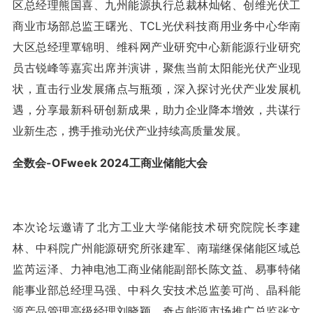
区总经理熊国喜、九州能源执行总裁林灿铭、创维光伏工
商业市场部总监王曙光、TCL光伏科技商用业务中心华南
大区总经理覃锦明、维科网产业研究中心新能源行业研究
员古锐峰等嘉宾出席并演讲，聚焦当前太阳能光伏产业现
状，直击行业发展痛点与瓶颈，深入探讨光伏产业发展机
遇，分享最新科研创新成果，助力企业降本增效，共谋行
业新生态，携手推动光伏产业持续高质量发展。
全数会-OFweek 2024工商业储能大会
本次论坛邀请了北方工业大学储能技术研究院院长李建
林、中科院广州能源研究所张建军、南瑞继保储能区域总
监芮运泽、力神电池工商业储能副部长陈文益、易事特储
能事业部总经理马强、中科久安技术总监姜可尚、晶科能
源产品管理高级经理刘晓颖、奇点能源市场推广总监张文