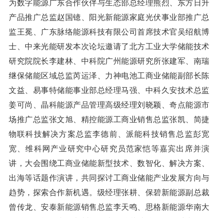
为数字能源广东合作伙伴与生态部总经理熊烈、东方日升
产品推广总监赵国镱、阳光新能源家庭光伏事业部推广总
监王冕、广东脉络能源科技有限公司首席技术官吴绍航博
士、中来光能研发本次论坛邀请了北方工业大学储能技术
研究院院长李建林、中科院广州能源研究所张建军、南瑞
继保储能区域总监芮运泽、力神电池工商业储能副部长陈
文益、易事特储能事业部总经理马强、中科久安技术总监
姜可尚、晶科能源产品管理高级经理刘晓颖、奇点能源市
场推广总监张文旭、精控能源工商业销售总监张凯、简捷
物联科技解决方案总监李德前、派能科技销售总监彭宽
宽、维科网产业研究中心研究员范家恺等嘉宾出席并演
讲，大会围绕工商业储能新型技术、数智化、解决方案、
出海等话题作演讲，共同探讨工商业储能产业发展方向与
趋势，探索合作新机遇。级经理张耕、保碧新能源副总裁
曾传龙、安泰新能源销售总监李天鸣、思格新能源华南大