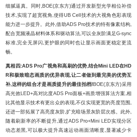
细腻逼真。同时,BOE(京东方)通过开发新型光学相位补偿
技术,实现了超宽视角,使得UB Cell技术的大视角色彩表现
能力进一步提升。此外,借助ADS Pro技术的特有像素结构,
配合宽频液晶材料体系和驱动算法,可以全灰阶满足G-sync
标准,完全无屏闪,更护眼的同时也让显示画面更稳定更流
畅。
真相四:ADS Pro广视角和高刷的优势,结合Mini LED在HD
R和极致暗态画质的优异表现,让二者做到最完美的优势互
补,这样的组合才是画质提升的最佳拍档!
BOE(京东方)采用
高光效LED+高对比度ADS Pro面板+画质增强算法方案,相
比其他显示技术有更出众的表现,不仅实现更宽的亮度范围,
还进一部拓展了高亮度灰阶,扩充暗场景灰阶层次感。此外,
随着刷新率的不断提升,通过ADS Pro+Mini LED实现分区
动态差黑,可以极大提升高速运动画面清晰度,显著减少卡