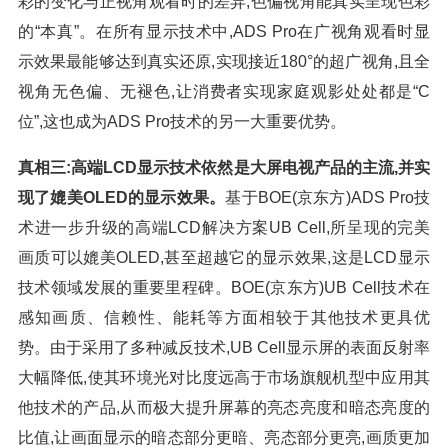
彩的变化与正视角观看时的差异,色偏视角能真实呈现色彩
的“本真”。在所有显示技术中,ADS Pro在广视角观看时显
示效果最能够达到真实还原,实现接近180°的超广视角,且全
视角无色偏、无褪色,让消费者实现家庭观影处处都是“C
位”,这也成为ADS Pro技术的另一大重要优势。
真相三:高端LCD显示技术依然是大屏电视产品的主流,并实
现了媲美OLED的显示效果。
基于BOE(京东方)ADS Pro技
术进一步升级的高端LCD解决方案UB Cell,所呈现的完美
画质可以媲美OLED,甚至超越它的显示效果,这是LCD显示
技术领域发展的重要里程碑。BOE(京东方)UB Cell技术在
感知画质、信赖性、能耗等方面相较于其他技术更具优
势。由于采用了多种减反技术,UB Cell显示屏的表面反射率
大幅降低,使其环境光对比度远高于市场旗舰机型中应用其
他技术的产品,从而极大提升屏幕的亮态亮度和暗态亮度的
比值,让画面显示的暗态部分更暗、亮态部分更亮,画质更加