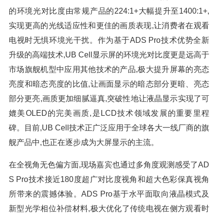
的环境光对比度由常规产品的224:1+大幅提升至1400:1+,
实现更高的光线适应性和更佳的画质表现,让消费者在观看
电视时无惧环境光干扰。作为基于ADS Pro技术优势全新
升级的高端技术,UB Cell显示屏的环境光对比度更是远高于
市场旗舰机型中应用其他技术的产品,极大提升屏幕的亮态
亮度和暗态亮度的比值,让画面显示的暗态部分更暗、亮态
部分更亮,画质更加细腻逼真,突破性地让液晶显示实现了可
媲美OLED的完美画质,是LCD技术领域发展的重要里程
碑。目前,UB Cell技术正广泛应用于全球各大一线厂商的旗
舰产品中,也正在逐步成为大屏显示的主流。
在全视角无色偏方面,现场嘉宾也通过多角度观测感受了AD
S Pro技术接近180度超广对比度视角和超大色彩保真视角
所带来的震撼体验。ADS Pro基于水平面取向液晶模式及
新型光学相位补偿材料,极大优化了传统电视在侧方观看时