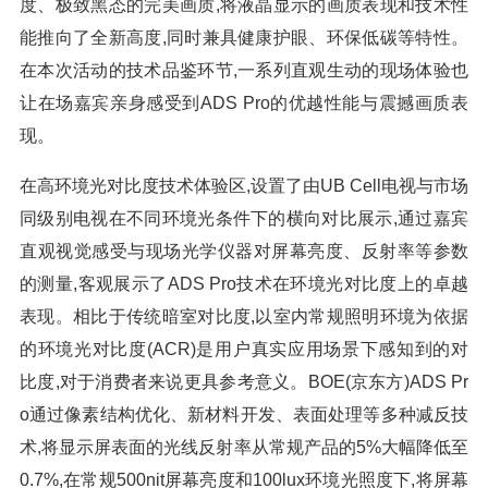
度、极致黑态的完美画质,将液晶显示的画质表现和技术性
能推向了全新高度,同时兼具健康护眼、环保低碳等特性。
在本次活动的技术品鉴环节,一系列直观生动的现场体验也
让在场嘉宾亲身感受到ADS Pro的优越性能与震撼画质表
现。
在高环境光对比度技术体验区,设置了由UB Cell电视与市场
同级别电视在不同环境光条件下的横向对比展示,通过嘉宾
直观视觉感受与现场光学仪器对屏幕亮度、反射率等参数
的测量,客观展示了ADS Pro技术在环境光对比度上的卓越
表现。相比于传统暗室对比度,以室内常规照明环境为依据
的环境光对比度(ACR)是用户真实应用场景下感知到的对
比度,对于消费者来说更具参考意义。BOE(京东方)ADS Pr
o通过像素结构优化、新材料开发、表面处理等多种减反技
术,将显示屏表面的光线反射率从常规产品的5%大幅降低至
0.7%,在常规500nit屏幕亮度和100lux环境光照度下,将屏幕